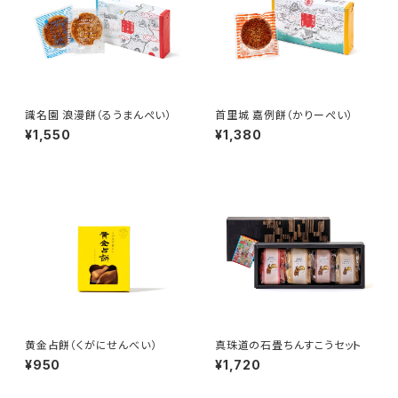
識名園 浪漫餅（るうまんぺい）
首里城 嘉例餅（かりーぺい）
¥1,550
¥1,380
黄金占餅（くがにせんべい）
真珠道の石畳ちんすこうセット
¥950
¥1,720