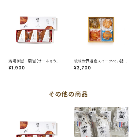
斎場御嶽 願岩（せーふぁうた
琉球世界遺産スイーツぺい詰め
き うがん）
合わせ
¥1,900
¥3,700
その他の商品