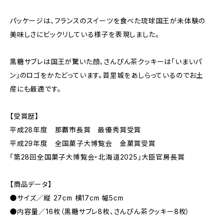
パッケージは、フランスのスイーツを食べた琉球国王が未体験の
美味しさにビックリしている様子を表現しました。
黒糖サブレは国王が驚いた顔、さんぴん茶クッキーは「いまいパ
ン」のロゴをかたどっています。首里城をあしらっているのでお土
産にも最適です。
【受賞歴】
平成28年度 那覇市長賞 最優秀賞受賞
平成29年度 全国菓子大博覧会 金菓賞受賞
「第28回全国菓子大博覧会・北海道2025」大臣官房長賞
【商品データ】
●サイズ／縦 27cm 横17cm 幅5cm
●内容量／16枚（黒糖サブレ8枚、さんぴん茶クッキー8枚）