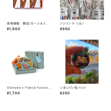
斎場御嶽 願岩（せーふぁうた
ソシソン ド リヨン
き うがん）
¥1,900
¥960
Okinawa × France Fusion
いまいパン缶バッジ
Collection a
¥1,700
¥200