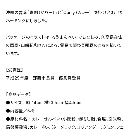
沖縄の言葉「嘉例（かりー）」と「Curry（カレー）」を掛け合わせた
ネーミングにしました。
パッケージのイラストは「るうまんぺい」でおなじみ、久高島在住
の画家・山崎紀和さんによる、貿易で賑わう那覇のまちを描いて
います。
【受賞歴】
平成29年度 那覇市長賞 優秀賞受賞
【商品データ】
●サイズ／縦 14cm 横23.5cm 幅4.5cm
●内容量／5枚
●原材料名／カレーせんべい（小麦粉、植物油脂、食塩、玄米粉、
馬鈴薯澱粉、カレー粉末（ターメリック、コリアンダー、クミン、フェ