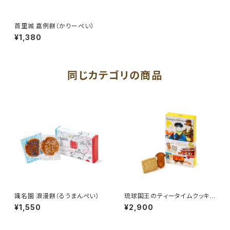
首里城 嘉例餅（かりーぺい）
¥1,380
同じカテゴリの商品
識名園 浪漫餅（るうまんぺい）
琉球国王のティータイムクッキ
ー
¥1,550
¥2,900