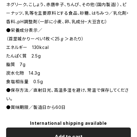
ネグリーク、こしょう、赤唐辛子、ちんぴ、その他（国内製造））、ピ
ーナッツ、乳等を主要原料とする食品、砂糖、はちみつ／乳化剤・
香料、pH調整剤（一部に小麦、卵、乳成分・大豆含む）
●栄養成分表示／
（首里城かりーぺい1枚＜25ℊ＞あたり）
エネルギー 130kcal
たんぱく質 2.5g
脂質 7g
炭水化物 14.3g
食塩相当量 0.5g
●保存方法／直射日光、高温多湿を避け、常温で保存してくださ
い。
●賞味期限／製造日から60日
International shipping available
Add to cart