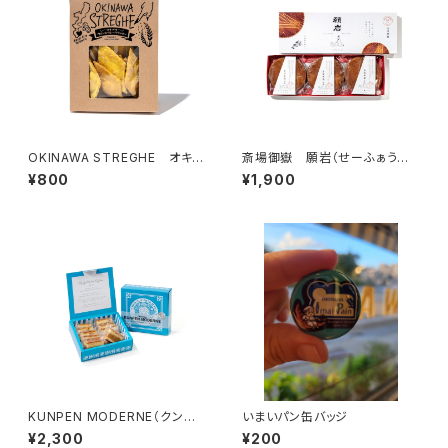
OKINAWA STREGHE オキナ
斎場御嶽 願岩（せーふぁうた
ワウコン&カレークラッカー
き うがん）
¥800
¥1,900
KUNPEN MODERNE（クンペ
いまいパン缶バッジ
ンモダン）
¥2,300
¥200