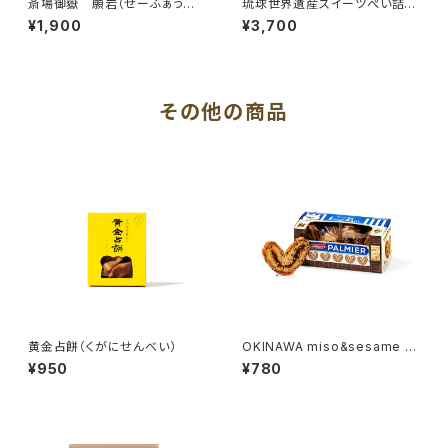
斎場御嶽 願岩（せーふぁうた
琉球世界遺産スイーツぺい詰め
き うがん）
合わせ
¥1,900
¥3,700
その他の商品
黄金占餅（くがにせんべい）
OKINAWA miso&sesame パ
ルミエ
¥950
¥780