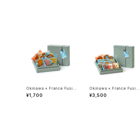
Okinawa × France Fusion
Okinawa × France Fusio
Collection a
Collection c
¥1,700
¥3,500