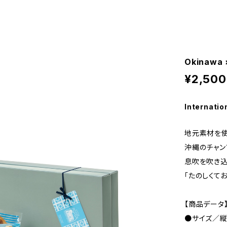
Okinawa ×
¥2,500
Internatio
地元素材を使
沖縄のチャン
息吹を吹き込
「たのしくて
【商品データ
●サイズ／縦2