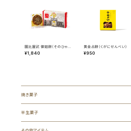
園比屋武 御廻餅（そのひゃん・
黄金占餅（くがにせんべい）
うまーいぺい）
¥1,840
¥950
焼き菓子
半生菓子
その他アイテム