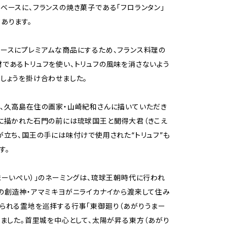
ベースに、フランスの焼き菓子である「フロランタン」
あります。
ースにプレミアムな商品にするため、フランス料理の
であるトリュフを使い、トリュフの風味を消さないよう
しょうを掛け合わせました。
、久高島在住の画家・山崎紀和さんに描いていただき
に描かれた石門の前には琉球国王と聞得大君（きこえ
が立ち、国王の手には味付けで使用された“トリュフ”も
す。
まーいぺい）」のネーミングは、琉球王朝時代に行われ
の創造神・アマミキヨがニライカナイから渡来して住み
られる霊地を巡拝する行事「東御廻り（あがりうまー
りました。首里城を中心として、太陽が昇る東方（あがり