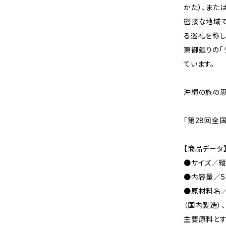
かた）、また
密接な地域で
る巡礼を称し
東御廻りの「
ています。
沖縄の旅の思
「第28回全
【商品データ
●サイズ／縦 1
●内容量／5
●原材料名／
（国内製造）
主要原料とす