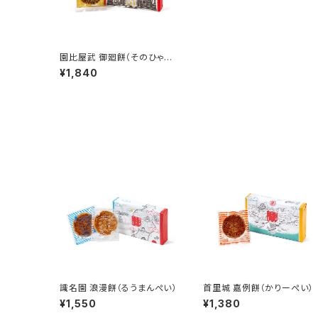
園比屋武 御廻餅（そのひゃん・
うまーいぺい）
¥1,840
識名園 浪漫餅（るうまんぺい）
首里城 嘉例餅（かりーぺい）
¥1,550
¥1,380