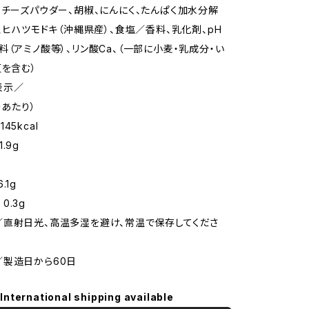
、チーズパウダー、胡椒、にんにく、たんぱく加水分解
）、ヒハツモドキ（沖縄県産）、食塩／香料、乳化剤、pH
料（アミノ酸等）、リン酸Ca、（一部に小麦・乳成分・い
豆を含む）
表示／
＞あたり）
45kcal
.9g
.1g
0.3g
直射日光、高温多湿を避け、常温で保存してくださ
製造日から60日
International shipping available