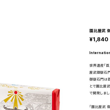
園比屋武 
¥1,840
Internatio
世界遺産「首
屋武御嶽石門
御嶽石門は首
とで園比屋武
で開発しまし
「園比屋武 