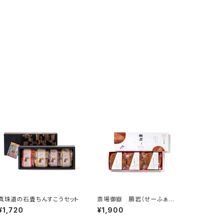
真珠道の石畳ちんすこうセット
斎場御嶽 願岩（せーふぁう
たき うがん）
¥1,720
¥1,900