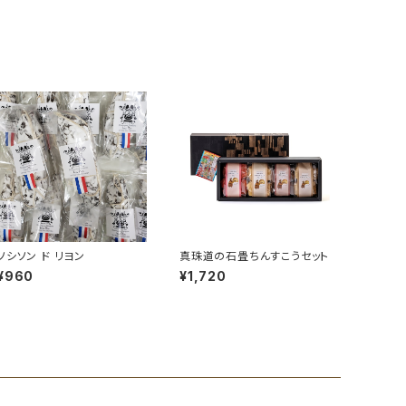
ソシソン ド リヨン
真珠道の石畳ちんすこうセット
¥960
¥1,720