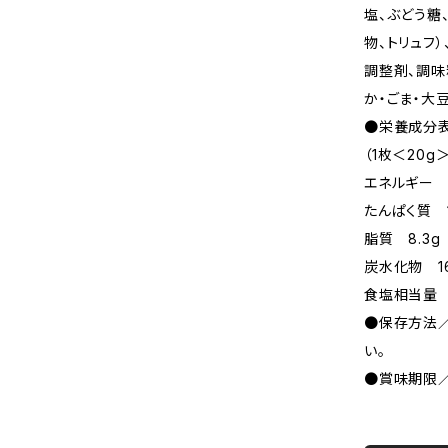
塩、ぶどう糖
物、トリュフ
調整剤、調味
か・ごま・大
●栄養成分
（1枚＜20g
エネルギー 1
たんぱく質 1
脂質 8.3g
炭水化物 16
食塩相当量 
●保存方法／
い。
●賞味期限／