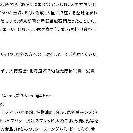
は東四間切（あがりゆまじり）といわれ、太陽神信仰と
あった玉城、知念、佐敷、大里に点在する聖地をまわ
たもので、起点が園比屋武御嶽石門だったことから、
うまーい」とおいしい味を表す「うまい」を掛け合わせ
い出や、県外の方への心尽くしとしてご利用ください。
国菓子大博覧会・北海道2025」観光庁長官賞 受賞
】
4cm 横23.5cm 幅4.5cm
枚
せんべい（小麦粉、植物油脂、食塩、馬鈴薯デンプン）
、トリュフバター風味スプレッド、いりごま、砂糖、乳等を
る食品、はちみつ、シーズニング（パン粉、でん粉、食