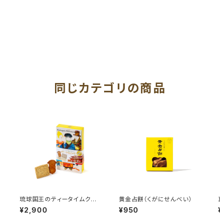
同じカテゴリの商品
琉球国王のティータイムクッ
黄金占餅（くがにせんべい）
キー
¥2,900
¥950